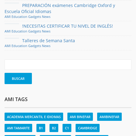
PREPARACIÓN exámenes Cambridge Oxford y
Escuela Oficial Idiomas
AMI
Education
Gadgets
News
!NECESITAS CERTIFICAR TU NIVEL DE INGLÉS!
AMI
Education
Gadgets
News
Talleres de Semana Santa
AMI
Education
Gadgets
News
AMI TAGS
ACADEMIA MERCANTIL E IDIOMAS
AMI BINEFAR
AMIBINEFAR
AMI TAMARITE
B1
B2
C1
CAMBRIDGE