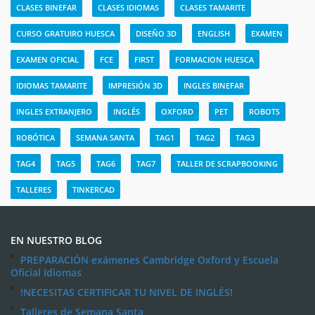
CLASES BINEFAR
CLASES IDIOMAS
CLASES TAMARITE
CURSO GRATUIRO HUESCA
DISEÑO 3D
ENGLISH
EXAMEN
EXAMEN OFICIAL
FCE
FIRST
FORMACION HUESCA
IDIOMAS TAMARITE
IMPRESIÓN 3D
INGLES BINEFAR
INGLES EXTRANJERO
INGLÉS
OXFORD
PET
ROBOTS
ROBÓTICA
SEMANA SANTA
TAG1
TAG2
TAG3
TAG4
TAG5
TAG6
TAG7
TALLER DE SCRAPBOOKING
TALLERES
TINKERCAD
EN NUESTRO BLOG
PREPARACIÓN exámenes Cambridge Oxford y Escuela
Oficial Idiomas
!NECESITAS CERTIFICAR TU NIVEL DE INGLÉS!
Talleres de Semana Santa