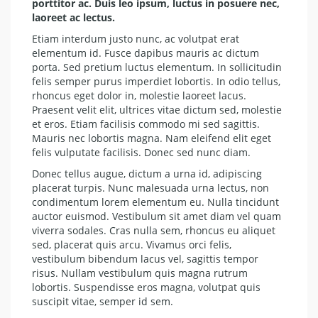
porttitor ac. Duis leo ipsum, luctus in posuere nec,
laoreet ac lectus.
Etiam interdum justo nunc, ac volutpat erat
elementum id. Fusce dapibus mauris ac dictum
porta. Sed pretium luctus elementum. In sollicitudin
felis semper purus imperdiet lobortis. In odio tellus,
rhoncus eget dolor in, molestie laoreet lacus.
Praesent velit elit, ultrices vitae dictum sed, molestie
et eros. Etiam facilisis commodo mi sed sagittis.
Mauris nec lobortis magna. Nam eleifend elit eget
felis vulputate facilisis. Donec sed nunc diam.
Donec tellus augue, dictum a urna id, adipiscing
placerat turpis. Nunc malesuada urna lectus, non
condimentum lorem elementum eu. Nulla tincidunt
auctor euismod. Vestibulum sit amet diam vel quam
viverra sodales. Cras nulla sem, rhoncus eu aliquet
sed, placerat quis arcu. Vivamus orci felis,
vestibulum bibendum lacus vel, sagittis tempor
risus. Nullam vestibulum quis magna rutrum
lobortis. Suspendisse eros magna, volutpat quis
suscipit vitae, semper id sem.