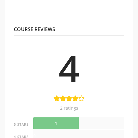
COURSE REVIEWS
4
2 ratings
1
5 STARS
0
4 STARS