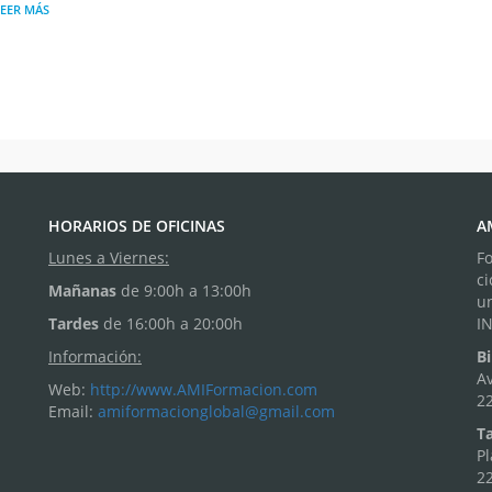
LEER MÁS
HORARIOS DE OFICINAS
A
Lunes a Viernes:
F
ci
Mañanas
de 9:00h a 13:00h
u
Tardes
de 16:00h a 20:00h
I
Información:
Bi
Av
Web:
http://www.AMIFormacion.com
22
Email:
amiformacionglobal@gmail.com
Ta
Pl
22