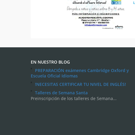
EN NUESTRO BLOG
PREPARACIÓN exámenes Cambridge Oxford y
Escuela Oficial Idiomas
!NECESITAS CERTIFICAR TU NIVEL DE INGLÉS!
Talleres de Semana Santa
Preinscripción de los talleres de Semana...