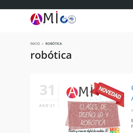
INICIO
ROBÓTICA
robótica
31
AGO'21