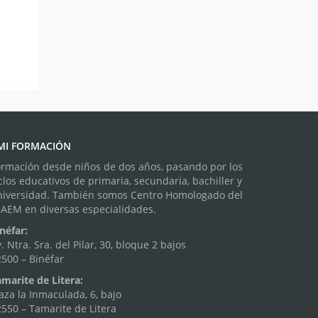
MI FORMACIÓN
ormación desde niños de dos años, pasando por los
clos educativos de primaria, secundaria, bachiller y
niversidad. También somos Centro Homologado del
NAEM en diversas especialidades.
néfar:
. Ntra. Sra. del Pilar, 30, bloque 2 bajos
500 – Binéfar
marite de Litera:
aza la Inmaculada, 6, bajo
550 – Tamarite de Litera