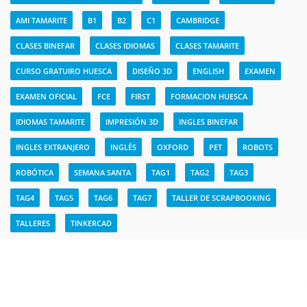
AMI TAMARITE
B1
B2
C1
CAMBRIDGE
CLASES BINEFAR
CLASES IDIOMAS
CLASES TAMARITE
CURSO GRATUIRO HUESCA
DISEÑO 3D
ENGLISH
EXAMEN
EXAMEN OFICIAL
FCE
FIRST
FORMACION HUESCA
IDIOMAS TAMARITE
IMPRESIÓN 3D
INGLES BINEFAR
INGLES EXTRANJERO
INGLÉS
OXFORD
PET
ROBOTS
ROBÓTICA
SEMANA SANTA
TAG1
TAG2
TAG3
TAG4
TAG5
TAG6
TAG7
TALLER DE SCRAPBOOKING
TALLERES
TINKERCAD