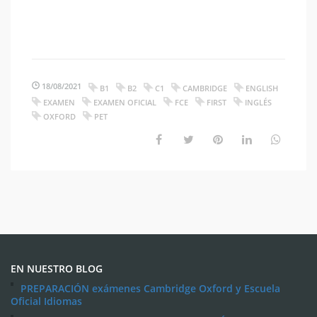
18/08/2021
B1
B2
C1
CAMBRIDGE
ENGLISH
EXAMEN
EXAMEN OFICIAL
FCE
FIRST
INGLÉS
OXFORD
PET
EN NUESTRO BLOG
PREPARACIÓN exámenes Cambridge Oxford y Escuela
Oficial Idiomas