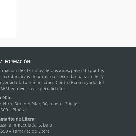
MI FORMACIÓN
ormación desde niños de dos años, pasando por los
clos educativos de primaria, secundaria, bachiller y
niversidad. También somos Centro Homologado del
NAEM en diversas especialidades.
néfar:
. Ntra. Sra. del Pilar, 30, bloque 2 bajos
500 – Binéfar
marite de Litera:
aza la Inmaculada, 6, bajo
550 – Tamarite de Litera