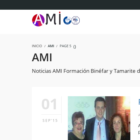
INICIO
AMI
PAGE 5
(
)
AMI
Noticias AMI Formación Binéfar y Tamarite d
01
SEP'15