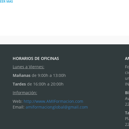
LEER MÁS
HORARIOS DE OFICINAS
A
Lunes a Viernes:
F
ci
Mañanas
de 9:00h a 13:00h
u
Tardes
de 16:00h a 20:00h
I
Información:
Bi
Av
Web:
http://www.AMIFormacion.com
22
Email:
amiformacionglobal@gmail.com
Ta
Pl
22