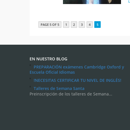
PAGE 5 OF 5
1
2
3
4
5
EN NUESTRO BLOG
PREPARACIÓN exámenes Cambridge Oxford y
Escuela Oficial Idiomas
!NECESITAS CERTIFICAR TU NIVEL DE INGLÉS!
Talleres de Semana Santa
Preinscripción de los talleres de Semana...