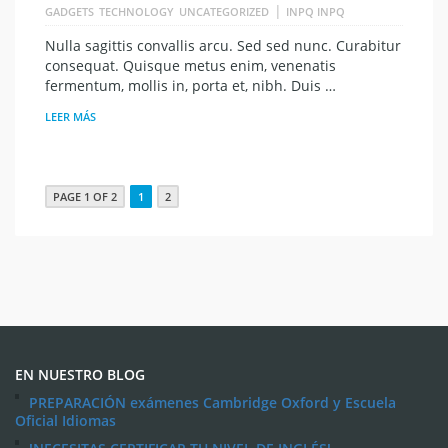
|
GADGETS
TECHNOLOGY
UNCATEGORIZED
INPQ INPQ
Nulla sagittis convallis arcu. Sed sed nunc. Curabitur
consequat. Quisque metus enim, venenatis
fermentum, mollis in, porta et, nibh. Duis …
LEER MÁS
PAGE 1 OF 2
1
2
EN NUESTRO BLOG
PREPARACIÓN exámenes Cambridge Oxford y Escuela
Oficial Idiomas