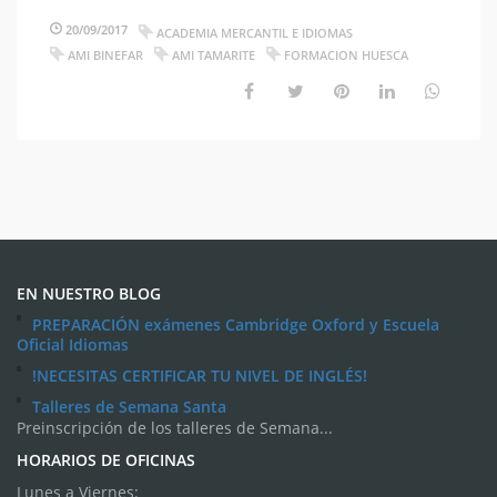
20/09/2017
ACADEMIA MERCANTIL E IDIOMAS
AMI BINEFAR
AMI TAMARITE
FORMACION HUESCA
EN NUESTRO BLOG
PREPARACIÓN exámenes Cambridge Oxford y Escuela
Oficial Idiomas
!NECESITAS CERTIFICAR TU NIVEL DE INGLÉS!
Talleres de Semana Santa
Preinscripción de los talleres de Semana...
HORARIOS DE OFICINAS
Lunes a Viernes: